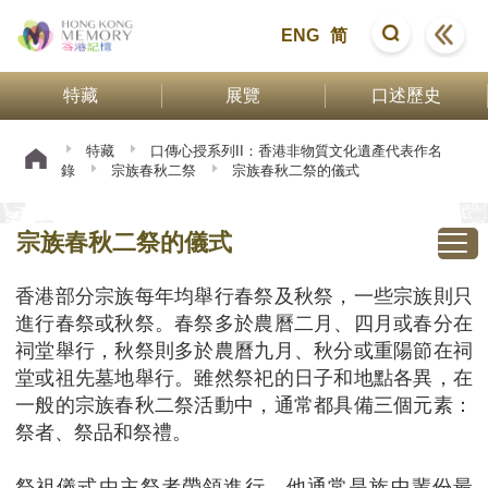
ENG
简
特藏
展覽
口述歷史
特藏
口傳心授系列II：香港非物質文化遺產代表作名
錄
宗族春秋二祭
宗族春秋二祭的儀式
宗族春秋二祭的儀式
香港部分宗族每年均舉行春祭及秋祭，一些宗族則只
進行春祭或秋祭。春祭多於農曆二月、四月或春分在
祠堂舉行，秋祭則多於農曆九月、秋分或重陽節在祠
堂或祖先墓地舉行。雖然祭祀的日子和地點各異，在
一般的宗族春秋二祭活動中，通常都具備三個元素：
祭者、祭品和祭禮。
祭祖儀式由主祭者帶領進行，他通常是族中輩份最