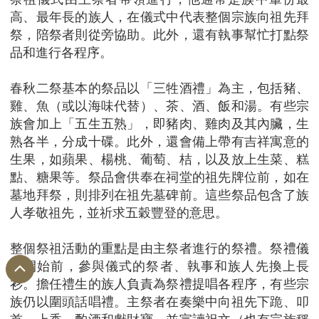
高、最年長的族人，在儀式中代表整個宗族向祖先拜
祭，陪祭者則從旁協助。此外，還有執事幫忙打點祭
品和進行各程序。
春秋二祭基本的祭品以「三牲酒禮」為主，包括豬、
雞、魚（或以海味代替）、茶、酒、飯和湯。有些宗
族會加上「五生五熟」，即豬肉、雞肉及其內臟，生
熟各半，分成十碟。此外，還會備上帶有吉祥寓意的
生果，如蘋果、楊桃、葡萄、桔，以及放上生菜、糕
點、糖果等。祭品會供奉在祠堂的祖先牌位前，如在
墓地拜祭，則排列在祖先墓碑前。這些祭品包含了族
人孝敬祖先，並祈求五穀豐登的意思。
整個祭祖活動的重點是由主祭者進行的祭禮。祭禮儀
式開始前，參與儀式的祭者、執事和族人先換上長
衫。擔任禮生的族人負責為祭禮提唱各程序，有些宗
族仍以圍頭話唱禮。主祭者在奏樂中向祖先下跪、叩