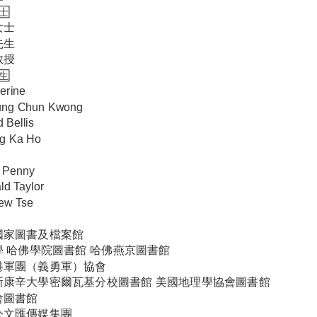
士
女士
先生
教授
生
erine
ung Chun Kwong
 Bellis
g Ka Ho
. Penny
ld Taylor
ew Tse
國家圖書及檔案館
學 哈佛學院圖書館 哈佛燕京圖書館
港軍團（義勇軍）協會
斯康辛大學密爾瓦基分校圖書館 美國地理學協會圖書館
會圖書館
公文匯傳媒集團