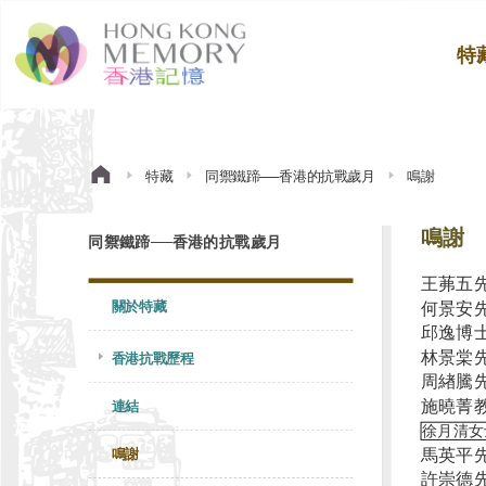
特
特藏
同禦鐵蹄──香港的抗戰歲月
鳴謝
鳴謝
同禦鐵蹄──香港的抗戰歲月
王茀五
關於特藏
何景安
邱逸博
林景棠
香港抗戰歷程
周緖騰
施曉菁
連結
徐月清女
馬英平
鳴謝
許崇德