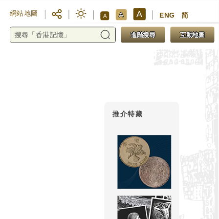
A
網站地圖
A
ENG
简
A
進階搜尋
互動地圖
推介特藏