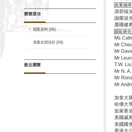
黃秉槐博
源碧福
瀏覽選項
謝榮滾
蕭國健
檔案資料 (99)
羅歐鋒先
Ms Cath
查看全部項目 (99)
Mr Che
Mr David
Mr Leun
T.W. Liu
最近瀏覽
Mr N. A
Mr Rona
Mr Andr
加拿大
哈佛大
皇家香
美國威
美國國
香港大