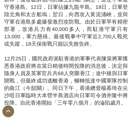
守香港島。12日，日軍佔據九龍半島。18日，日軍登
陸北角和太古船塢；翌日，向西攻入黃泥涌峽，並與
守軍在港島多處爆發激烈攻防戰。由於日軍早有精密
部署，攻港兵力有40,000多人，而駐港守軍只有
13,000，軍力懸殊。最後戰事中守軍近2,700人戰死
或失蹤，18天保衛戰只能以失敗告終。
12月25日，國民政府派駐香港的軍事代表陳策將軍獲
悉香港政府將在當日稍後時間投降的消息後，決定與
隨身人員及英軍官兵共68人突圍香江；途中雖與日軍
開戰，但最終成功逃離香港，輾轉抵達中國軍隊控制
的曲江（今韶關）。同日下午，香港總督楊慕琦在尖
沙咀日軍臨時大本營半島酒店向日軍司令酒井隆中將
投降。自此香港開始「三年零八個月」的淪陷歲月。