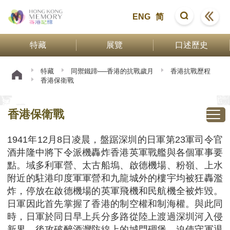
ENG
简
特藏
展覽
口述歷史
特藏
同禦鐵蹄──香港的抗戰歲月
香港抗戰歷程
香港保衛戰
香港保衛戰
1941年12月8日凌晨，盤踞深圳的日軍第23軍司令官
酒井隆中將下令派機轟炸香港英軍戰艦與各個軍事要
點。域多利軍營、太古船塢、啟德機場、粉嶺、上水
附近的駐港印度軍軍營和九龍城外的樓宇均被狂轟濫
炸，停放在啟德機場的英軍飛機和民航機全被炸毀。
日軍因此首先掌握了香港的制空權和制海權。與此同
時，日軍於同日早上兵分多路從陸上渡過深圳河入侵
新界，後攻破醉酒灣防線上的城門碉堡，迫使守軍退