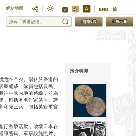
A
網站地圖
A
ENG
简
A
進階搜尋
互動地圖
推介特藏
處境危在旦夕。潛伏於香港的
居民組成，隊員包括農民、
渡往中國內地的路線，並為
家屬，包括著名作家茅盾、詩
和印籍士兵，包括英籍軍官
區進行游擊活動，破壞日本在
通訊密碼、軍事設施照片、