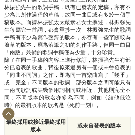
林振強先生的歌詞手稿，既有已發表的定稿，亦有不
少為其創作過程的草稿，故同一曲目或有多於一個手
稿版本。而據林振強太太嚴素君女士撰述，林振強先
生每寫完一首詞，都會重抄一次。林振強先生的歌詞
手稿有不少為寫作整齊的版本，亦存有一些字跡較為
潦草的版本，應為落筆之初的創作手跡，但同一曲目
「兩版」兼備的歌詞手稿僅為少量，十分珍貴。
除了在同一手稿的內容上進行修訂，林振強先生有部
分已發表的歌曲，背後原來還另有一個或未曾發表的
「同曲不同詞」之作，即為同一首樂曲寫了「幾乎」
或「完全」不同版本的歌詞，部分版本之間可能只有
一兩句歌詞或某幾個用詞相同或相近，其他則完全不
同；不同版本的歌名亦多為不同，例如〈結他低泣
時〉的最初版本的歌名是〈死前一刻〉。
最終採用或接近最終採用
或未曾發表的版本
版本