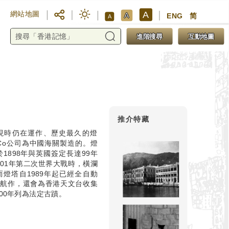
A
網站地圖
A
ENG
简
A
進階搜尋
互動地圖
推介特藏
現時仍在運作、歷史最久的燈
nd Co公司為中國海關製造的。燈
1898年與英國簽定長達99年
01年第二次世界大戰時，橫瀾
燈塔自1989年起已經全自動
了航作，還會為香港天文台收集
00年列為法定古蹟。