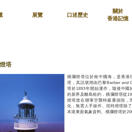
關於
藏
展覽
口述歷史
香港記憶
燈塔
橫瀾燈塔位於南中國海，是香港
塔，其訊號燈由巴黎Barbier a
塔於1893年開始運作，隨後中國於
的新界及離島租約，橫瀾燈塔從19
燈塔曾在聯軍空襲時嚴重損毀，而
化，無需人手操作。現時燈塔除
本港東面氣象資料。橫瀾燈塔於20