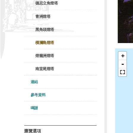
德忌立角燈塔
青洲燈塔
黑角頭燈塔
橫瀾島燈塔
+
燈籠洲燈塔
-
南堂尾燈塔
連結
參考資料
鳴謝
瀏覽選項