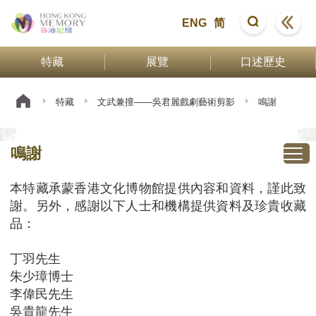
ENG
简
特藏
展覽
口述歷史
特藏
文武兼擅——吳君麗戲劇藝術剪影
鳴謝
鳴謝
本特藏承蒙香港文化博物館提供內容和資料，謹此致
謝。另外，感謝以下人士和機構提供資料及珍貴收藏
品：
丁羽先生
朱少璋博士
李偉民先生
吳貴龍先生