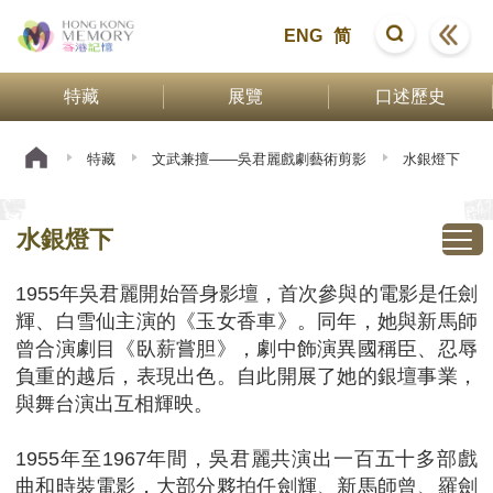
ENG
简
特藏
展覽
口述歷史
特藏
文武兼擅——吳君麗戲劇藝術剪影
水銀燈下
水銀燈下
1955年吳君麗開始晉身影壇，首次參與的電影是任劍
輝、白雪仙主演的《玉女香車》。同年，她與新馬師
曾合演劇目《臥薪嘗胆》，劇中飾演異國稱臣、忍辱
負重的越后，表現出色。自此開展了她的銀壇事業，
與舞台演出互相輝映。
1955年至1967年間，吳君麗共演出一百五十多部戲
曲和時裝電影，大部分夥拍任劍輝、新馬師曾、羅劍