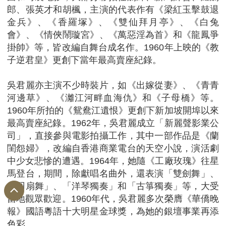
郎、張英才和胡楓，主演的代表作有《梁紅玉擊鼓退
金兵》、《香羅塚》、《雙仙拜月亭》、《白兔
會》、《情俠鬧璇宮》、《萬惡淫為首》和《龍鳳爭
掛帥》等，皆改編自舞台成名作。1960年上映的《教
子逆君皇》更創下當年最高賣座紀錄。
吳君麗亦主演不少時裝片，如《出嫁從妻》、《青青
河邊草》、《灕江河畔血海仇》和《子母橋》等。
1960年所拍的《鴛鴦江遺恨》更創下新加坡開埠以來
最高賣座紀錄。1962年，吳君麗成立「新麗聲影業公
司」，直接參與電影拍攝工作，其中一部作品是《蘭
閨怨婦》，改編自香港商業電台的天空小說，演活劇
中少女悲慘的遭遇。1964年，她隨《工廠玫瑰》往星
馬登台，期間，除獻唱名曲外，還表演「雙劍舞」、
「羽扇舞」、「洋琴獨奏」和「古箏獨奏」等，大受
當地觀眾歡迎。1960年代，吳君麗多次榮膺《華僑晚
報》國語粵語十大明星金球獎，為她的銀壇事業再添
色彩。