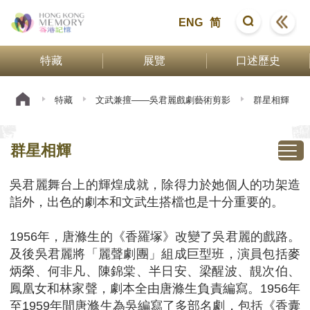
ENG
简
特藏
展覽
口述歷史
特藏
文武兼擅——吳君麗戲劇藝術剪影
群星相輝
群星相輝
吳君麗舞台上的輝煌成就，除得力於她個人的功架造
詣外，出色的劇本和文武生搭檔也是十分重要的。
1956年，唐滌生的《香羅塚》改變了吳君麗的戲路。
及後吳君麗將「麗聲劇團」組成巨型班，演員包括麥
炳榮、何非凡、陳錦棠、半日安、梁醒波、靚次伯、
鳳凰女和林家聲，劇本全由唐滌生負責編寫。1956年
至1959年間唐滌生為吳編寫了多部名劇，包括《香囊