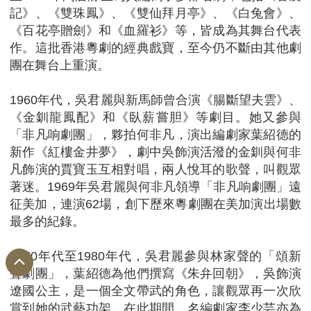
記》、《雙珠鳳》、《雙仙拜月亭》、《白兔會》、
《百花亭贈劍》和《血羅衫》等，皆成為其舞台代表
作。這批香港粵劇的經典戲寶，至今仍不斷由其他劇
團在舞台上重演。
1960年代，吳君麗與新馬師曾合演《腸斷望夫雲》、
《金釧龍鳳配》和《臥薪嘗胆》等劇目。她又參與
「非凡响劇團」，夥拍何非凡，演出編劇家葉紹德的
新作《紅樓金井夢》，劇中吳飾演活潑的金釧與何非
凡飾演的賈寶玉互相對唱，兩人悅耳的歌聲，叫觀眾
著迷。1969年吳君麗與何非凡領導「非凡响劇團」遠
征美加，連演62場，創下歷來粵劇團在美加演出場數
最多的紀錄。
1970年代至1980年代，吳君麗參與林家聲的「頌新
聲劇團」，葉紹德為他們撰寫《朱弁回朝》，吳飾演
遼國公主，是一個全文帶武的角色，讓觀眾再一次欣
賞到她的武藝功架。在此期間，名編劇家李少芸亦為