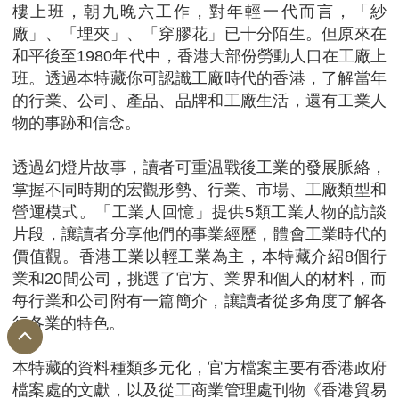
樓上班，朝九晚六工作，對年輕一代而言，「紗
廠」、「埋夾」、「穿膠花」已十分陌生。但原來在
和平後至1980年代中，香港大部份勞動人口在工廠上
班。透過本特藏你可認識工廠時代的香港，了解當年
的行業、公司、產品、品牌和工廠生活，還有工業人
物的事跡和信念。
透過幻燈片故事，讀者可重温戰後工業的發展脈絡，
掌握不同時期的宏觀形勢、行業、市場、工廠類型和
營運模式。「工業人回憶」提供5類工業人物的訪談
片段，讓讀者分享他們的事業經歷，體會工業時代的
價值觀。香港工業以輕工業為主，本特藏介紹8個行
業和20間公司，挑選了官方、業界和個人的材料，而
每行業和公司附有一篇簡介，讓讀者從多角度了解各
行各業的特色。
本特藏的資料種類多元化，官方檔案主要有香港政府
檔案處的文獻，以及從工商業管理處刊物《香港貿易