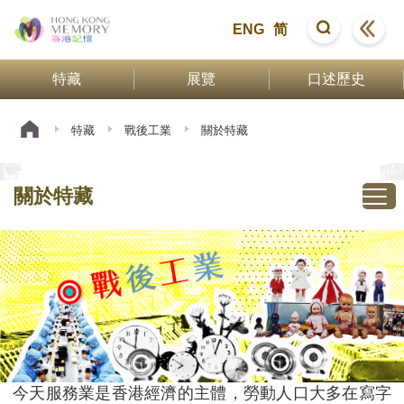
ENG
简
特藏
展覽
口述歷史
特藏
戰後工業
關於特藏
關於特藏
今天服務業是香港經濟的主體，勞動人口大多在寫字