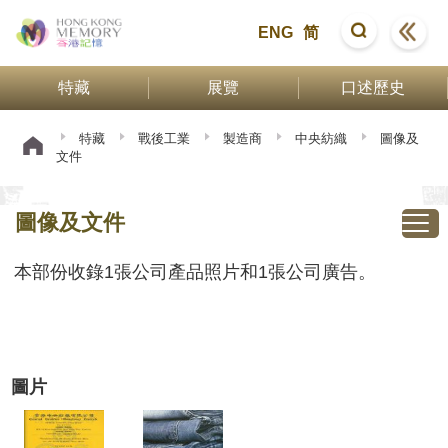
ENG
简
特藏
展覽
口述歷史
特藏
戰後工業
製造商
中央紡織
圖像及
文件
圖像及文件
本部份收錄1張公司產品照片和1張公司廣告。
圖片