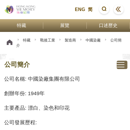
ENG
简
特藏
展覽
口述歷史
特藏
戰後工業
製造商
中國染廠
公司簡
介
公司簡介
公司名稱: 中國染廠集團有限公司
創辦年份: 1949年
主要產品: 漂白、染色和印花
公司發展歷程: