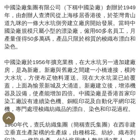
中國染廠集團有限公司（下稱中國染廠）創辦於1949
年，由創辦人查濟民從上海移居香港後，於荃灣青山
道九咪的一條大水坑側旁建立廠房開始發展。當時中
國染廠規模只屬小型的漂染廠，僱用60多名員工，月
產量僅得50多萬碼，產品只限於棉質的梭織布漂白和
染色。
中國染廠於1956年擴充業務，在大水坑另一邊加建廠
房，是為新廠。新廠與舊廠之間建一小橋連接，横跨
大水坑，方便布疋物料運送。現在大水坑渠已給覆
蓋，上面為愉景新城及大涌道。新廠建立後，增添機
器及設備，使產能增加四倍。中國染廠是香港首家印
染工廠設有連續染色機、銅輥印花及自動化平網印花
機，專門處理梭織紡織品的漂白、染色和印花過程。
1960年代，查氏紡織集團（簡稱查氏集團）在西非建
立垂直生產架構的生產線，由種棉花、紡紗、織布到