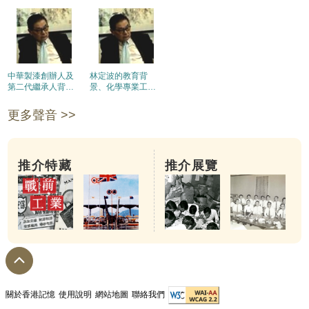
中華製漆創辦人及
林定波的教育背
第二代繼承人背
景、化學專業工作
景。公司創立經
經驗及繼承中華製
過。
漆經過
更多聲音 >>
推介特藏
推介展覽
關於香港記憶
使用說明
網站地圖
聯絡我們