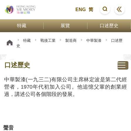
ENG
简
特藏
展覽
口述歷史
特藏
戰後工業
製造商
中華製漆
口述歷
史
口述歷史
中華製漆(一九三二)有限公司主席林定波是第二代經
營者，1970年代初加入公司。他追憶父輩的創業經
過，講述公司各個階段的發展。
聲音