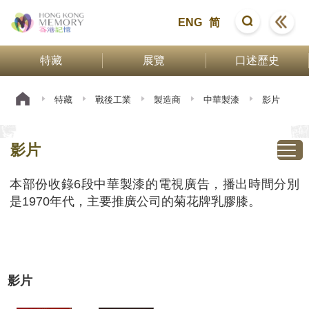
ENG
简
特藏
展覽
口述歷史
特藏
戰後工業
製造商
中華製漆
影片
影片
本部份收錄6段中華製漆的電視廣告，播出時間分別
是1970年代，主要推廣公司的菊花牌乳膠膝。
影片