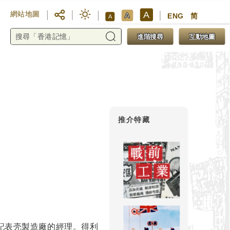
A
網站地圖
A
ENG
简
A
進階搜尋
互動地圖
推介特藏
龍記表壳製造廠的經理。得利