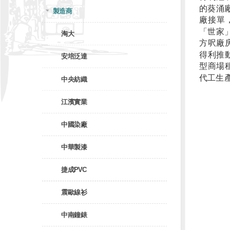
的葵涌
製造商
廠接單
「世家」
淘大
方呎廠
得利推
安培泛達
型商場租
代工生
中央紡織
江濱實業
中國染廠
中華製漆
捷成PVC
震歐線衫
中南鐘錶