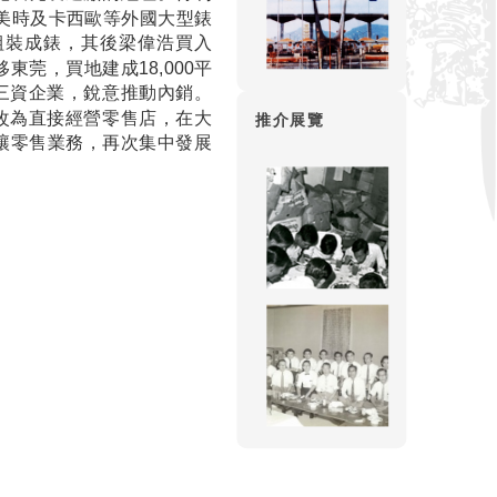
天美時及卡西歐等外國大型錶
組裝成錶，其後梁偉浩買入
東莞，買地建成18,000平
為三資企業，銳意推動內銷。
年改為直接經營零售店，在大
推介展覽
利出讓零售業務，再次集中發展