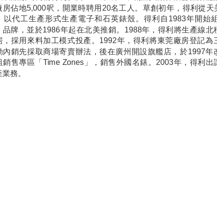
廠房佔地5,000呎，開業時聘用20名工人。草創初年，得利從
，以代工生產形式生產電子和石英錶殼。得利自1983年開始
品牌，並於1986年起在北美推銷。1988年，得利將生產線北移
房，採用來料加工模式投產。1992年，得利將東莞廠房登記
動內銷先採取商場寄賣辦法，後在廣州開設旗艦店，於1997
銷售專區「Time Zones」，銷售外國名錶。2003年，得
產業務。