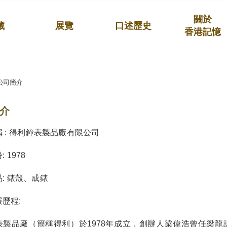
關於
藏
展覽
口述歷史
香港記憶
公司簡介
介
 : 得利鐘表製品廠有限公司
 1978
: 錶殼、成錶
歷程:
表製品廠（簡稱得利）於1978年成立，創辦人梁偉浩曾任梁