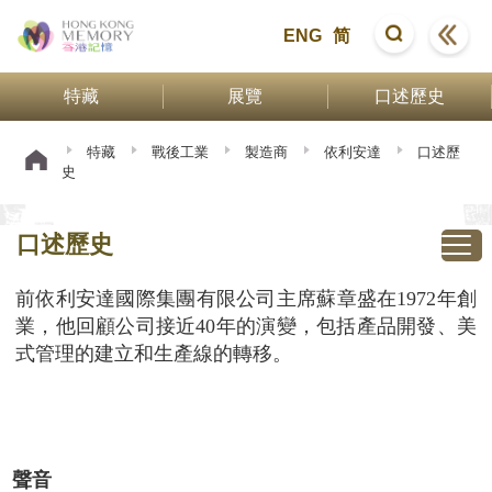
ENG
简
特藏
展覽
口述歷史
特藏
戰後工業
製造商
依利安達
口述歷
史
口述歷史
前依利安達國際集團有限公司主席蘇章盛在1972年創
業，他回顧公司接近40年的演變，包括產品開發、美
式管理的建立和生產線的轉移。
聲音