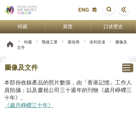
ENG
简
特藏
展覽
口述歷史
特藏
戰後工業
製造商
依利安達
圖像及
文件
圖像及文件
本部份收錄產品的照片數張，由「香港記憶」工作人
員拍攝；以及慶祝公司三十週年的刊物《歲月崢嶸三
十年》。
《歲月崢嶸三十年》