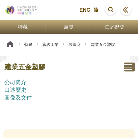
ENG
简
特藏
展覽
口述歷史
特藏
戰後工業
製造商
建業五金塑膠
建業五金塑膠
公司簡介
口述歷史
圖像及文件