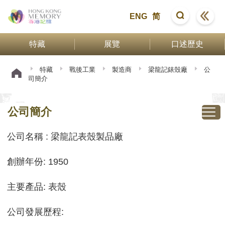
ENG
简
特藏
展覽
口述歷史
特藏
戰後工業
製造商
梁龍記錶殼廠
公
司簡介
公司簡介
公司名稱 : 梁龍記表殼製品廠
創辦年份: 1950
主要產品: 表殼
公司發展歷程: