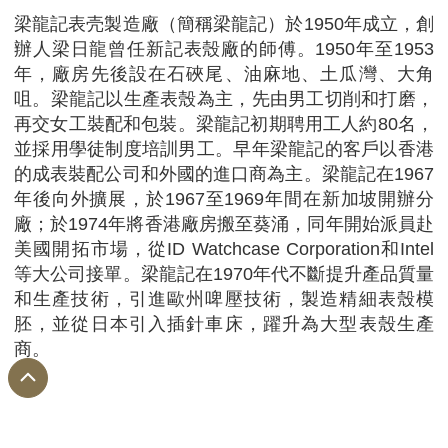
梁龍記表壳製造廠（簡稱梁龍記）於1950年成立，創
辦人梁日龍曾任新記表殼廠的師傅。1950年至1953
年，廠房先後設在石硤尾、油麻地、土瓜灣、大角
咀。梁龍記以生產表殼為主，先由男工切削和打磨，
再交女工裝配和包裝。梁龍記初期聘用工人約80名，
並採用學徒制度培訓男工。早年梁龍記的客戶以香港
的成表裝配公司和外國的進口商為主。梁龍記在1967
年後向外擴展，於1967至1969年間在新加坡開辦分
廠；於1974年將香港廠房搬至葵涌，同年開始派員赴
美國開拓市場，從ID Watchcase Corporation和Intel
等大公司接單。梁龍記在1970年代不斷提升產品質量
和生產技術，引進歐州啤壓技術，製造精細表殼模
胚，並從日本引入插針車床，躍升為大型表殼生產
商。