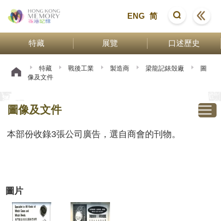
ENG
简
特藏
展覽
口述歷史
特藏
戰後工業
製造商
梁龍記錶殼廠
圖
像及文件
圖像及文件
本部份收錄3張公司廣告，選自商會的刊物。
圖片