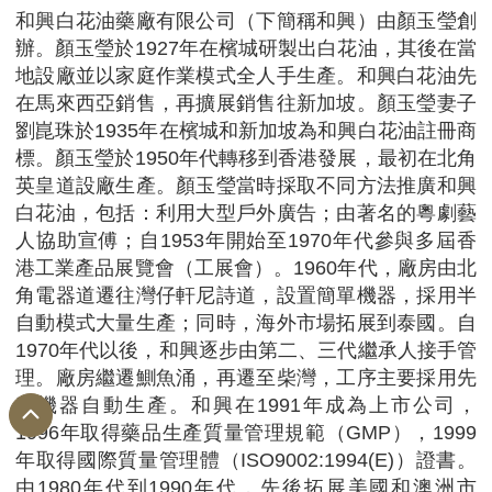
和興白花油藥廠有限公司（下簡稱和興）由顏玉瑩創
辦。顏玉瑩於1927年在檳城研製出白花油，其後在當
地設廠並以家庭作業模式全人手生產。和興白花油先
在馬來西亞銷售，再擴展銷售往新加坡。顏玉瑩妻子
劉崑珠於1935年在檳城和新加坡為和興白花油註冊商
標。顏玉瑩於1950年代轉移到香港發展，最初在北角
英皇道設廠生產。顏玉瑩當時採取不同方法推廣和興
白花油，包括：利用大型戶外廣告；由著名的粵劇藝
人協助宣傅；自1953年開始至1970年代參與多屆香
港工業產品展覽會（工展會）。1960年代，廠房由北
角電器道遷往灣仔軒尼詩道，設置簡單機器，採用半
自動模式大量生產；同時，海外市場拓展到泰國。自
1970年代以後，和興逐步由第二、三代繼承人接手管
理。廠房繼遷鰂魚涌，再遷至柴灣，工序主要採用先
進機器自動生產。和興在1991年成為上市公司，
1996年取得藥品生產質量管理規範（GMP），1999
年取得國際質量管理體（ISO9002:1994(E)）證書。
由1980年代到1990年代，先後拓展美國和澳洲市