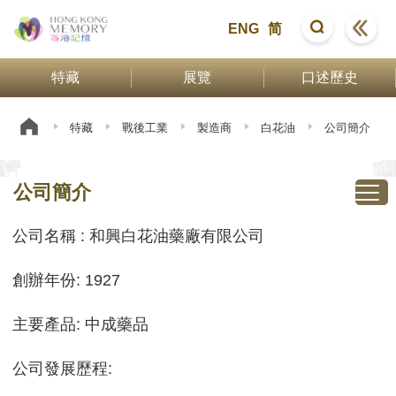
ENG
简
特藏
展覽
口述歷史
特藏
戰後工業
製造商
白花油
公司簡介
公司簡介
公司名稱 : 和興白花油藥廠有限公司
創辦年份: 1927
主要產品: 中成藥品
公司發展歷程: