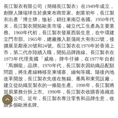
長江製衣有限公司（簡稱長江製衣）在1949年成立，
創辦人陳瑞球生於廣東布商世家。創業初年，長江製
衣出產「博士牌」恤衫，銷往東南亞各國。1950年代
末，長江製衣開拓歐美市場，確立代工生產為主要業
務。1960年代初，長江製衣發展西裝生意，在中環建
立門市部。1965年，總廠搬入新蒲崗大有街22號，後
擴展至鄰座20號和24號。長江製衣在1970年於香港上
市，第二代亦陸續入職，開拓品牌路線。長江製衣在
1973年代理美國「威格」牌牛仔褲，在1977年自創
「馬獅龍」品牌。1970年代，長江製衣因紡織品配額
問題，將生產線轉移至柬埔寨、緬甸等國。隨後內地
改革開放，長江製衣先後在無錫、番禺和東莞設廠，
建立從紡織至製衣的一條龍生產。1998年，長江製將
貿易業務分拆上市。1990年，長江製衣收購香港織造
有限公司。近年，長江製衣專注零售和品牌生意，收
購多個歐洲名牌。