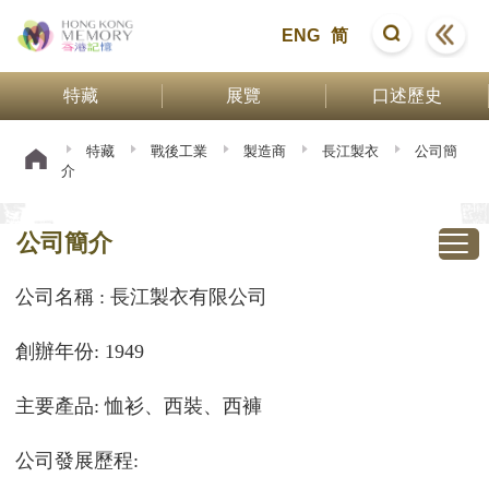
ENG
简
特藏
展覽
口述歷史
特藏
戰後工業
製造商
長江製衣
公司簡
介
公司簡介
公司名稱 : 長江製衣有限公司
創辦年份: 1949
主要產品: 恤衫、西裝、西褲
公司發展歷程: