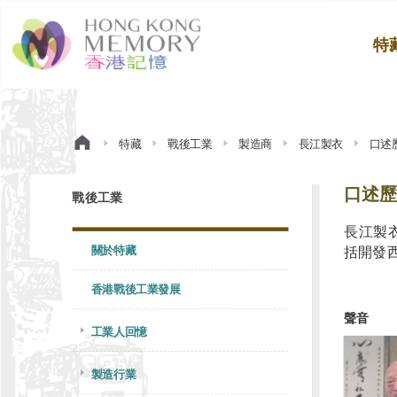
特
特藏
戰後工業
製造商
長江製衣
口述
口述歷
戰後工業
長江製
關於特藏
括開發
香港戰後工業發展
聲音
工業人回憶
製造行業