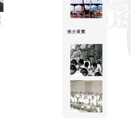
盛
經
推介展覽