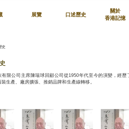
關於
藏
展覽
口述歷史
香港記憶
歷史
史
衣有限公司主席陳瑞球回顧公司從1950年代至今的演變，經
西裝生產、廠房擴張、推銷品牌和生產線轉移。