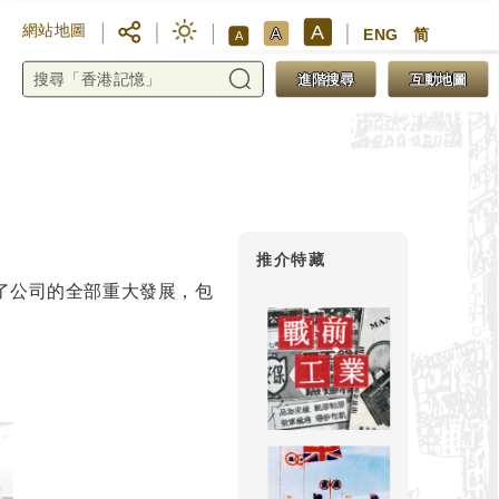
A
網站地圖
A
ENG
简
A
進階搜尋
互動地圖
推介特藏
歷了公司的全部重大發展，包