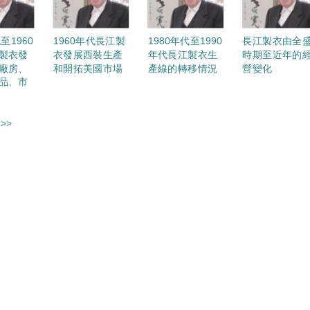
至1960
1960年代長江製
1980年代至1990
長江製衣由全
製衣發
衣發展西裝生產
年代長江製衣生
時期至近年的
廠房、
和開拓美國市場
產線的轉移情況
營變化
品、市
>>