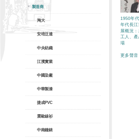
製造商
1950年代
淘大
年代長江
展概況：
安培泛達
工人、產
場
中央紡織
更多聲音 
江濱實業
中國染廠
中華製漆
捷成PVC
震歐線衫
中南鐘錶