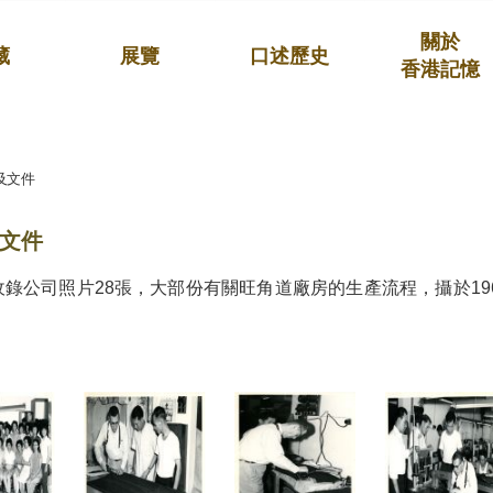
關於
藏
展覽
口述歷史
香港記憶
及文件
文件
收錄公司照片28張，大部份有關旺角道廠房的生產流程，攝於19