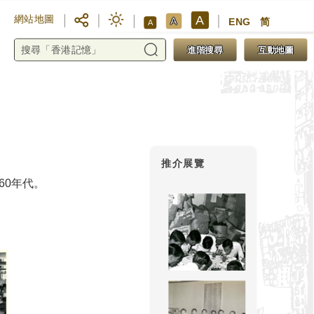
A
網站地圖
A
ENG
简
A
進階搜尋
互動地圖
推介展覽
60年代。