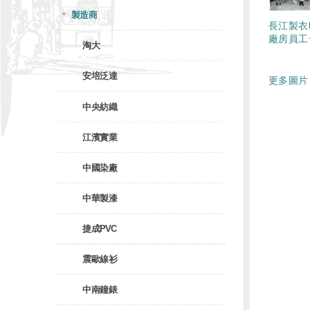
製造商
長江製衣
廠房員工
淘大
安培泛達
更多圖片 
中央紡織
江濱實業
中國染廠
中華製漆
捷成PVC
震歐線衫
中南鐘錶