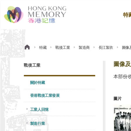
特
特藏
戰後工業
製造商
長江製衣
圖像
圖像及
戰後工業
本部份
關於特藏
香港戰後工業發展
圖片
工業人回憶
製造行業