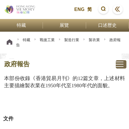
ENG
简
特藏
展覽
口述歷史
特藏
戰後工業
製造行業
製衣業
政府報
告
政府報告
本部份收錄《香港貿易月刊》的12篇文章，上述材料
主要描繪製衣業在1950年代至1980年代的面貌。
文件