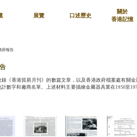
關於
藏
展覽
口述歷史
香港記憶
政府報告
告
收錄《香港貿易月刊》的數篇文章，以及香港政府檔案處有關金
計數字和廠商名單。上述材料主要描繪金屬器具業在1950至19