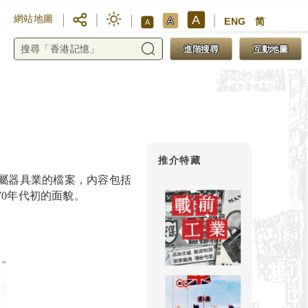
A
網站地圖
A
ENG
简
A
進階搜尋
互動地圖
推介特藏
屬器具業的檔案，內容包括
70年代初的面貌。