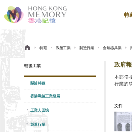
特
特藏
戰後工業
製造行業
金屬器具業
政府報
戰後工業
本部份
關於特藏
行業的統
香港戰後工業發展
文件
工業人回憶
製造行業