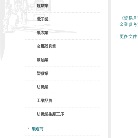
鐘錶業
《貿易月
電子業
金業參考
製衣業
更多文件 
金屬器具業
漆油業
塑膠業
紡織業
工業品牌
紡織業生產工序
製造商