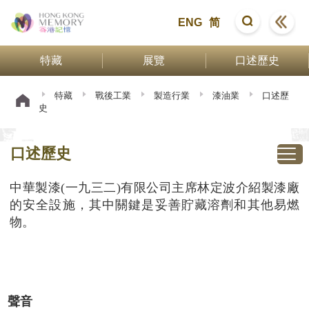
ENG
简
特藏
展覽
口述歷史
特藏
戰後工業
製造行業
漆油業
口述歷
史
口述歷史
中華製漆(一九三二)有限公司主席林定波介紹製漆廠
的安全設施，其中關鍵是妥善貯藏溶劑和其他易燃
物。
聲音