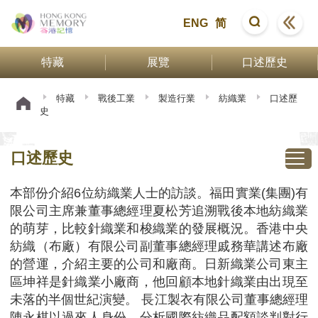
ENG
简
特藏
展覽
口述歷史
特藏
戰後工業
製造行業
紡織業
口述歷
史
口述歷史
本部份介紹6位紡織業人士的訪談。福田實業(集團)有
限公司主席兼董事總經理夏松芳追溯戰後本地紡織業
的萌芽，比較針織業和梭織業的發展概況。香港中央
紡織（布廠）有限公司副董事總經理戚務華講述布廠
的營運，介紹主要的公司和廠商。日新織業公司東主
區坤祥是針織業小廠商，他回顧本地針織業由出現至
未落的半個世紀演變。 長江製衣有限公司董事總經理
陳永棋以過來人身份，分析國際紡織品配額談判對行