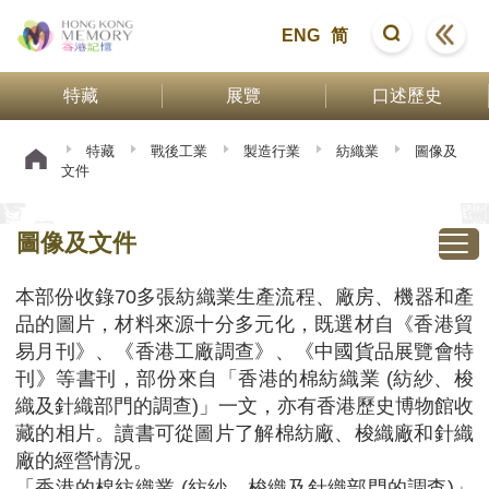
ENG
简
特藏
展覽
口述歷史
特藏
戰後工業
製造行業
紡織業
圖像及
文件
圖像及文件
本部份收錄70多張紡織業生產流程、廠房、機器和產
品的圖片，材料來源十分多元化，既選材自《香港貿
易月刊》、《香港工廠調查》、《中國貨品展覽會特
刊》等書刊，部份來自「香港的棉紡織業 (紡紗、梭
織及針織部門的調查)」一文，亦有香港歷史博物館收
藏的相片。讀書可從圖片了解棉紡廠、梭織廠和針織
廠的經營情況。
「香港的棉紡織業 (紡紗、梭織及針織部門的調查)」