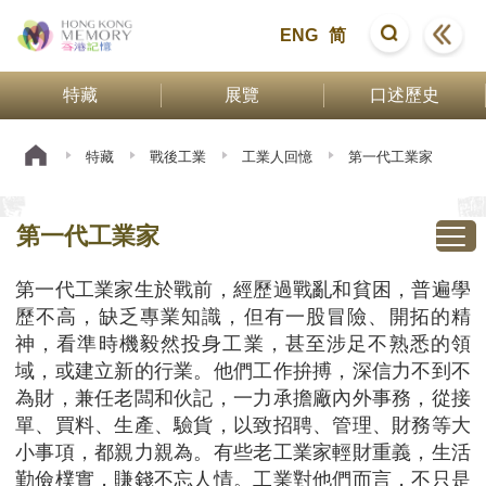
ENG
简
特藏
展覽
口述歷史
特藏
戰後工業
工業人回憶
第一代工業家
第一代工業家
第一代工業家生於戰前，經歷過戰亂和貧困，普遍學
歷不高，缺乏專業知識，但有一股冒險、開拓的精
神，看準時機毅然投身工業，甚至涉足不熟悉的領
域，或建立新的行業。他們工作拚搏，深信力不到不
為財，兼任老闆和伙記，一力承擔廠內外事務，從接
單、買料、生產、驗貨，以致招聘、管理、財務等大
小事項，都親力親為。有些老工業家輕財重義，生活
勤儉樸實，賺錢不忘人情。工業對他們而言，不只是