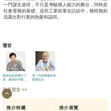
一門謀生途徑，不只是考驗個人能力的舞台，同時是
社會發展的基礎。這些工業前輩在訪談中，無時無刻
流露出對行業的熱愛和認同。
聲音
毅然由貿易轉行工
第一代塑膠廠家的
業、廠房的不斷擴
艱難起步
充: 從蘇杭街到西祥
街、本地廠商與洋
更多聲音 >>
行的合作
推介特藏
推介展覽