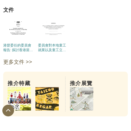
文件
港督委任的委員會
委員會對本地童工
報告: 探討香港當時
就業以及童工立法
貿易蕭條的原因和
的需要性與可行性
影響、改良目前困
報告
更多文件 >>
境和改善香港貿易
的意見
推介特藏
推介展覽