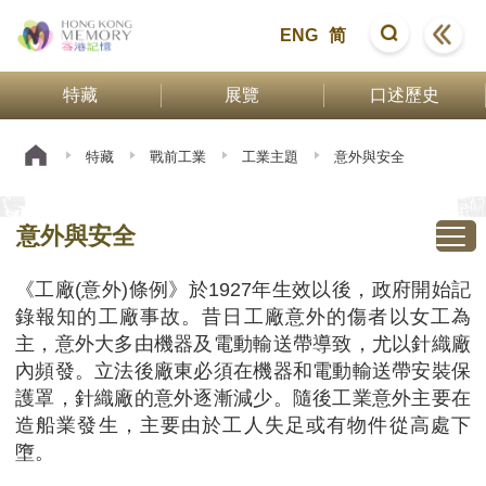
ENG
简
特藏
展覽
口述歷史
特藏
戰前工業
工業主題
意外與安全
意外與安全
《工廠(意外)條例》於1927年生效以後，政府開始記
錄報知的工廠事故。昔日工廠意外的傷者以女工為
主，意外大多由機器及電動輸送帶導致，尤以針織廠
內頻發。立法後廠東必須在機器和電動輸送帶安裝保
護罩，針織廠的意外逐漸減少。隨後工業意外主要在
造船業發生，主要由於工人失足或有物件從高處下
墮。