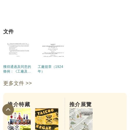
文件
獲得通過及同意的
工廠規章（1924
條例：《工廠及工
年）
場條例》(1937年第
18號)
更多文件 >>
推介特藏
推介展覽