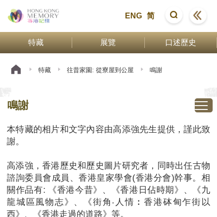
ENG
简
特藏
展覽
口述歷史
特藏
往昔家園: 從寮屋到公屋
鳴謝
鳴謝
本特藏的相片和文字內容由高添強先生提供，謹此致
謝。
高添強，香港歷史和歷史圖片研究者，同時出任古物
諮詢委員會成員、香港皇家學會(香港分會)幹事。相
關作品有: 《香港今昔》、《香港日佔時期》、《九
龍城區風物志》、《街角‧人情︰香港砵甸乍街以
西》、《香港走過的道路》等。