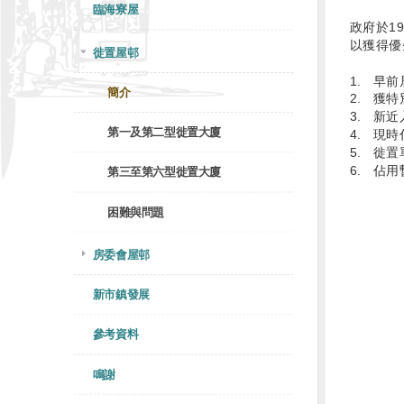
臨海寮屋
政府於1
以獲得優
徙置屋邨
1. 早
簡介
2. 獲
3. 新
第一及第二型徙置大廈
4. 現
5. 徙
6. 佔
第三至第六型徙置大廈
困難與問題
房委會屋邨
新市鎮發展
參考資料
鳴謝