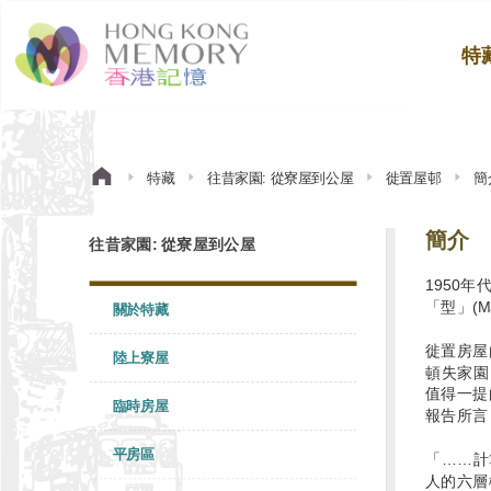
特
特藏
往昔家園: 從寮屋到公屋
徙置屋邨
簡
簡介
往昔家園: 從寮屋到公屋
1950
「型」(
關於特藏
徙置房屋
陸上寮屋
頓失家園
值得一提
臨時房屋
報告所言
平房區
「……計
人的六層