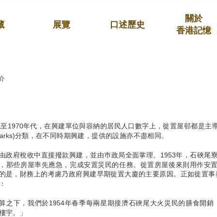
關於
藏
展覽
口述歷史
香港記憶
介
年代至1970年代，在興建單位與容納的居民人口數字上，徙置屋邨都是
Marks)分類，在不同時期興建，提供的設施亦不盡相同。
由政府稅收中直接撥款興建，並由巿政局全面掌理。1953年，石硤尾寮屋
，那些房屋率先應急，完成安置災民的任務。徙置房屋後來則用作安
的是，財務上的考慮乃政府興建早期徙置大廈的主要原因。正如徙置事務處
：
算之下，我們於1954年春季每兩星期接濟石硤尾大火災民的膳食開銷，
樓宇。」