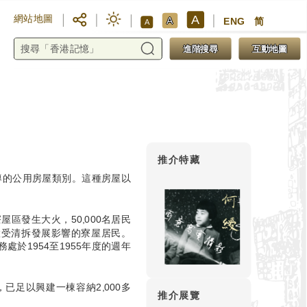
A
網站地圖
A
ENG
简
A
進階搜尋
互動地圖
推介特藏
主導的公用房屋類別。這種房屋以
區發生大火，50,000名居民
置受清拆發展影響的寮屋居民。
於1954至1955年度的週年
已足以興建一棟容納2,000多
推介展覽