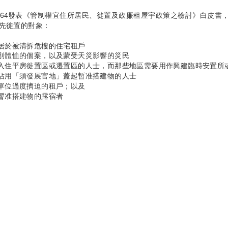
964發表《管制權宜住所居民、徙置及政廉租屋宇政策之檢討》白皮書
先徙置的對象：
前居於被清拆危樓的住宅租戶
特別體恤的個案，以及蒙受天災影響的災民
近入住平房徙置區或遷置區的人士，而那些地區需要用作興建臨時安置所
時佔用「須發展官地」蓋起暫准搭建物的人士
置單位過度擠迫的租戶；以及
用暫准搭建物的露宿者