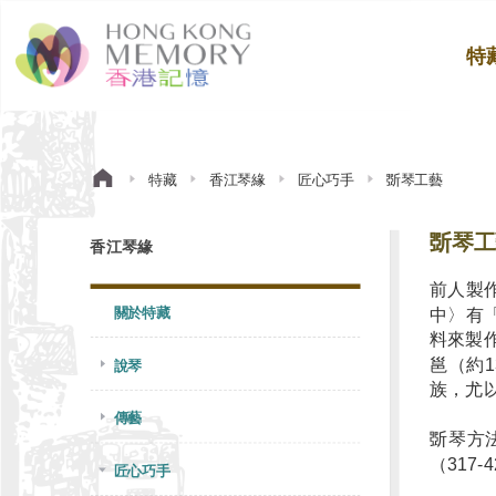
特
特藏
香江琴緣
匠心巧手
斲琴工藝
斲琴工
香江琴緣
前人製
關於特藏
中〉有
料來製
邕（約1
說琴
族，尤
傳藝
斲琴方
（317
匠心巧手