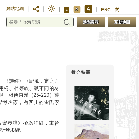
A
網站地圖
A
ENG
简
A
進階搜尋
互動地圖
推介特藏
。《詩經》〈鄘風．定之方
用桐、梓等軟、硬不同的材
相傳東漢（25-220）蔡
7）斲琴名家，有四川的雷氏家
與古齋琴譜》極為詳細，東晉
代斲琴步驟。