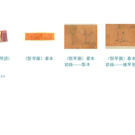
琴譜》
《斲琴圖》摹本
《斲琴圖》摹本
《斲琴圖》摹
節錄——斲木
節錄——修琴
>>