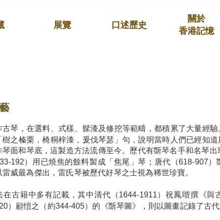
關於
藏
展覽
口述歷史
香港記憶
藝
作古琴，在選料、式樣、髹漆及修挖等範疇，都積累了大量經驗
「樹之榛栗，椅桐梓漆，爰伐琴瑟」句，說明當時人們已經知道
作琴面和琴底，這製造方法流傳至今。歷代有斲琴名手和名琴出現，
33-192）用已燒焦的餘料製成「焦尾」琴；唐代（618-90
以雷威最為傑出，雷氏琴被歷代好琴之士視為稀世珍寶。
法在古籍中多有記載，其中清代（1644-1911）祝鳳喈撰《
-420）顧愷之（約344-405）的《斲琴圖》，則以圖畫記錄了古