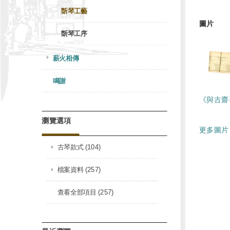
斲琴工藝
圖片
斲琴工序
薪火相傳
鳴謝
《與古齋
瀏覽選項
更多圖片 
古琴款式 (104)
檔案資料 (257)
查看全部項目 (257)