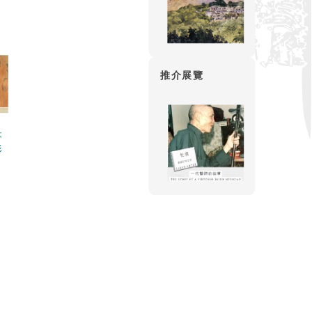
推介展覽
本
形