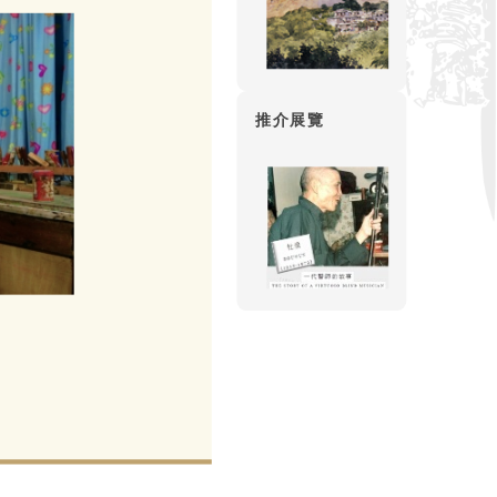
竹釘——以連皮老竹削成，長約
鑽——先在琴底
麻布
推介展覽