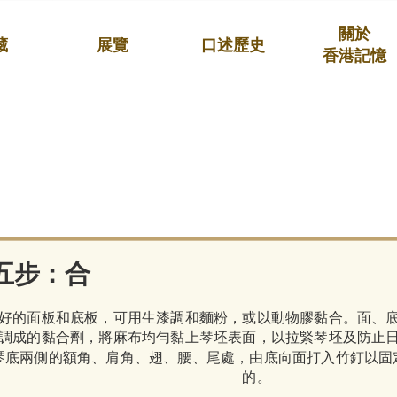
關於
藏
展覽
口述歷史
香港記憶
五步：合
好的面板和底板，可用生漆調和麵粉，或以動物膠黏合。面、
調成的黏合劑，將麻布均勻黏上琴坯表面，以拉緊琴坯及防止
琴底兩側的額角、肩角、翅、腰、尾處，由底向面打入竹釘以固
的。