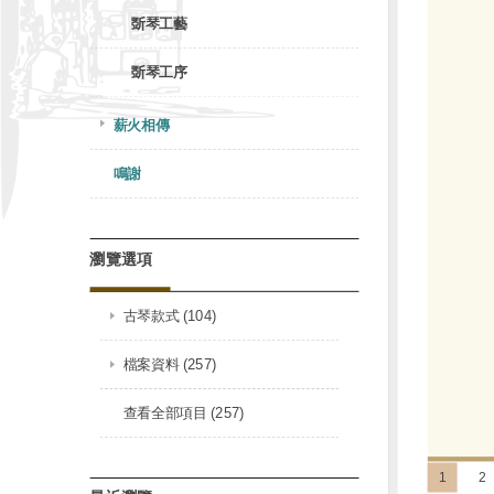
斲琴工藝
斲琴工序
薪火相傳
鳴謝
瀏覽選項
古琴款式 (104)
檔案資料 (257)
查看全部項目 (257)
1
2