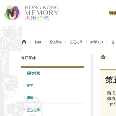
特
特藏
香江琴緣
匠心巧手
斲琴工序
合
合
香江琴緣
關於特藏
第
說琴
斲挖
傳藝
麵粉
在
匠心巧手