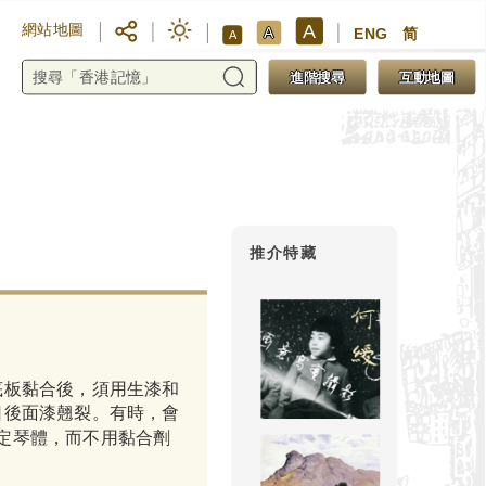
A
網站地圖
A
ENG
简
A
進階搜尋
互動地圖
推介特藏
第五步：合
底板黏合後，須用生漆和
日後面漆翹裂。有時，會
定琴體，而不用黏合劑