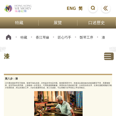
ENG
简
特藏
展覽
口述歷史
特藏
香江琴緣
匠心巧手
斲琴工序
漆
漆