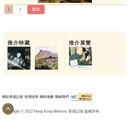
播放
1
2
推介特藏
推介展覽
關於香港記憶
使用說明
網站地圖
聯絡我們
第八步：漆
Copyright © 2012 Hong Kong Memory 香港記憶 版權所有
已打磨灰胎的琴坯可髹漆。髹漆可強化灰胎，亦
漆，直至琴身光滑亮麗。上漆最後一步是退光，