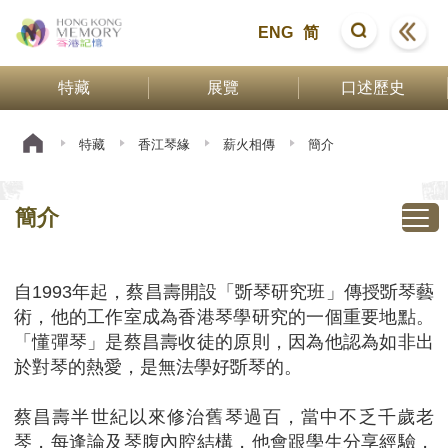
ENG
简
特藏
展覽
口述歷史
特藏
香江琴緣
薪火相傳
簡介
簡介
自1993年起，蔡昌壽開設「斲琴研究班」傳授斲琴藝
術，他的工作室成為香港琴學研究的一個重要地點。
「懂彈琴」是蔡昌壽收徒的原則，因為他認為如非出
於對琴的熱愛，是無法學好斲琴的。
蔡昌壽半世紀以來修治舊琴過百，當中不乏千歲老
琴，每逢論及琴腹內腔結構，他會跟學生分享經驗，