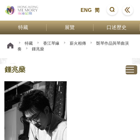
ENG
简
特藏
展覽
口述歷史
特藏
香江琴緣
薪火相傳
斲琴作品與琴曲演
奏
鍾兆燊
鍾兆燊