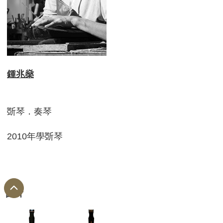
鍾兆燊
斲琴．奏琴
2010年學斲琴
圖片