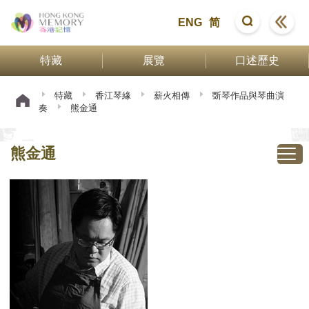
ENG
简
特藏
展覽
口述歷史
特藏
香江琴緣
薪火相傳
斲琴作品與琴曲演
奏
熊金通
熊金通