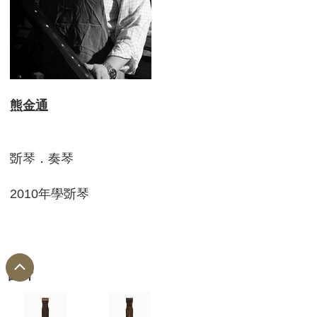
熊金通
斲琴．奏琴
2010年學斲琴
圖片