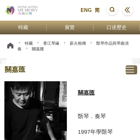
ENG
简
特藏
展覽
口述歷史
特藏
香江琴緣
薪火相傳
斲琴作品與琴曲演
奏
關嘉匯
關嘉匯
關嘉匯
斲琴．奏琴
1997年學斲琴