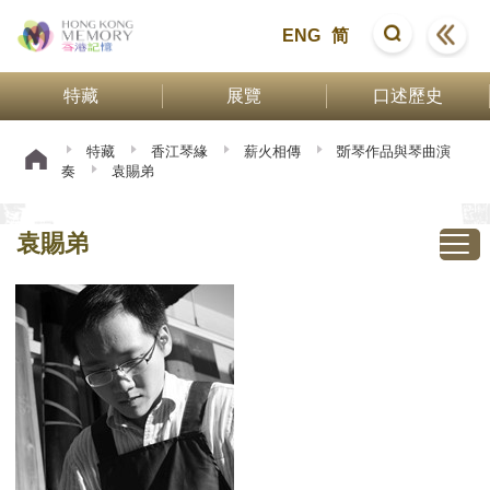
ENG
简
特藏
展覽
口述歷史
特藏
香江琴緣
薪火相傳
斲琴作品與琴曲演
奏
袁賜弟
袁賜弟