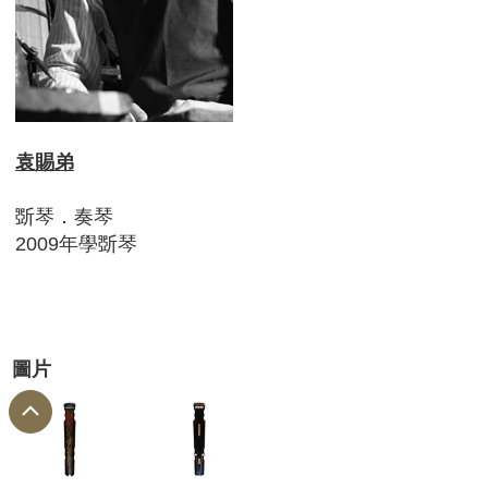
袁賜弟
斲琴．奏琴
2009年學斲琴
圖片