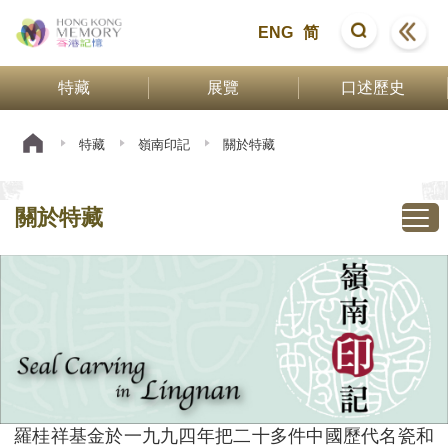
ENG
简
特藏
展覽
口述歷史
特藏
嶺南印記
關於特藏
關於特藏
羅桂祥基金於一九九四年把二十多件中國歷代名瓷和