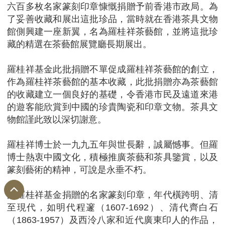
六百多枚名家篆刻印章慷慨捐贈予前香港市政局。為
了妥善收藏和展出這批珍品，當時就在香港茶具文物
館側興建一座新翼，名為羅桂祥茶藝館，並將這批珍
藏的精選在茶藝館展覽廳長期展出。
羅桂祥基金此批捐贈不單促成羅桂祥茶藝館的創立，
作為羅桂祥茶藝館的基本收藏，此批捐贈亦為茶藝館
的收藏建立一個良好的基礎，令香港市民及遠道來港
的遊客能欣賞到中國的珍貴陶瓷和印章文物。茶具文
物館謹此致以深切謝意。
羅桂祥博士於一九九五年與世長辭，誠屬憾事。但羅
博士熱衷中國文化，積極推廣茶藝和茶具鑒賞，以及
篆刻藝術的精神，可說是永垂不朽。
由羅桂祥基金捐贈的名家篆刻印章，年代橫跨明、清
至現代，如明代程邃（1607-1692）、清代齊白石
（1863-1957）及西泠八家和近代廣東印人的作品，