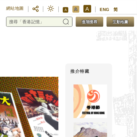
A
網站地圖
A
ENG
简
A
進階搜尋
互動地圖
推介特藏