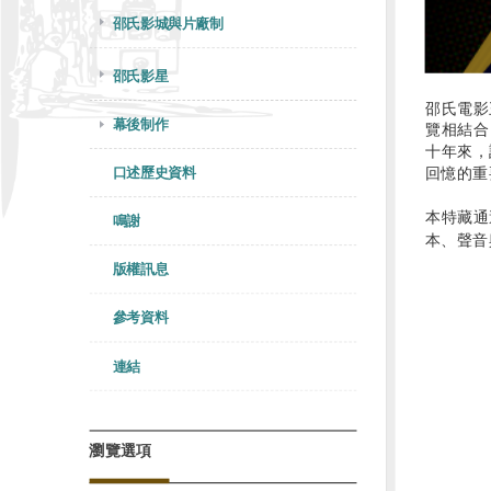
邵氏影城與片廠制
邵氏影星
邵氏電影
幕後制作
覽相結合
十年來，
口述歷史資料
回憶的重
本特藏通
鳴謝
本、聲音與
版權訊息
參考資料
連結
瀏覽選項