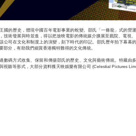
王國的歷史，體現中國百年電影事業的蛻變。邵氏「一條龍」式的營
，技術發展與時並進，得以把放映電影的傳統媒介擴展至戲院、電視、
該公司在文化和制度上的演變，刻下時代的印記。邵氏歷年拍下幕幕
要部分，有助我們細賞香港獨特難得的文化傳統。
過數碼方式收集、保留和傳揚邵氏的歷史、文化與藝術傳統。特藏由
視聽等形式，大部分資料獲天映娛樂有限公司 (Celestial Pictures Limi