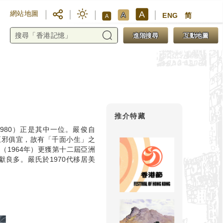
A
網站地圖
A
ENG
简
A
進階搜尋
互動地圖
推介特藏
1980）正是其中一位。嚴俊自
正邪俱宜，故有「千面小生」之
（1964年）更獲第十二屆亞洲
獻良多。嚴氏於1970代移居美