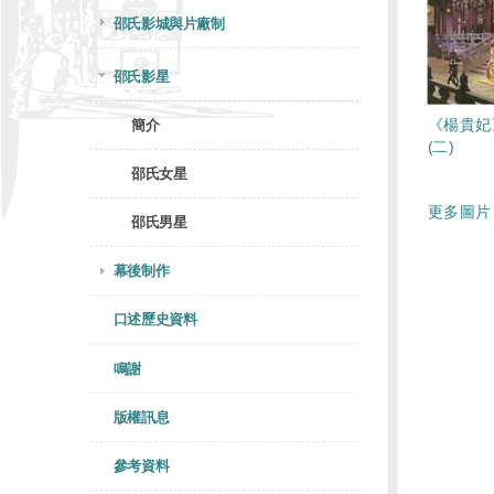
邵氏影城與片廠制
邵氏影星
《楊貴妃
簡介
(二)
邵氏女星
更多圖片 
邵氏男星
幕後制作
口述歷史資料
鳴謝
版權訊息
參考資料