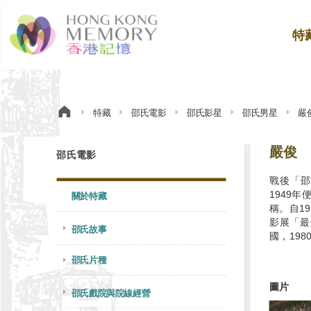
特
特藏
邵氏電影
邵氏影星
邵氏男星
嚴
嚴俊
邵氏電影
戰後「邵
1949
關於特藏
稱。自1
影展「最
邵氏故事
國，19
邵氏片種
圖片
邵氏戲院與院線經營