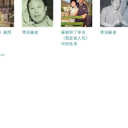
》劇照
導演嚴俊
嚴俊和丁寧在
導演嚴俊
《我是殺人犯》
中的造形
>>