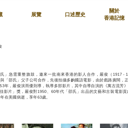
關於
藏
展覽
口述歷史
香港記憶
俊
氏」急需重整旗鼓，邀來一批南來香港的影人合作，嚴俊（1917 - 
年便與「邵氏」父子公司合作，先後拍攝多齣國語電影，由於戲路廣闊，
953年，嚴俊演而優則導，執導多部影片，其中自導自演的《萬古流芳》
佳影片」獎，嚴俊對1950、60年代「邵氏」出品的文藝和古裝電影貢
80年在美國病逝，享年63歲。