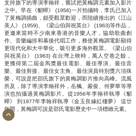
支持旗下的導演李翰祥，嘗試把黃梅調元素加入影片
之中。早在《貂蟬》 (1956)一片拍攝時，李氏已加入
了黃梅調插曲，頗受觀眾歡迎，而陸續推出的《江山
美人》 (1959)、《梁山伯與祝英台》 (1963)等作品，
更邀來當時不少南來香港的音樂人才，協助歌曲創
作、音樂編排和幕後代唱工作，務使黃梅調電影顯得
更現代化和大中華化，吸引更多海外觀眾。《梁山伯
與祝英台》 (1963) 在台灣上映時，萬人空巷之餘，
更獲得第二屆金馬獎最佳電影、最佳導演、最佳音
樂、最佳剪接、最佳女主角、最佳演員特別獎六項殊
榮，可說是把邵氏旗下的黃梅調影片推向高峰。流風
所及，除了導演李翰祥外，岳楓、嚴俊、何夢華等導
演也拍攝過黃梅調影片。從1956年李翰祥執導《貂
蟬》 到1977年李翰祥執導《金玉良緣紅樓夢》 這廿
年間，黃梅調可說是邵氏電影歷史中一項標緻元素。