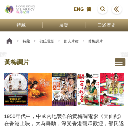
ENG
简
特藏
展覽
口述歷史
特藏
邵氏電影
邵氏片種
黃梅調片
黃梅調片
1950年代中，中國內地製作的黃梅調電影《天仙配》
在香港上映，大為轟動，深受香港觀眾歡迎，邵氏遂