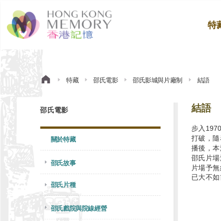
特
特藏
邵氏電影
邵氏影城與片廠制
結語
結語
邵氏電影
步入19
打破，隨
關於特藏
播後，本
邵氏片場
邵氏故事
片場予無
已大不如
邵氏片種
邵氏戲院與院線經營