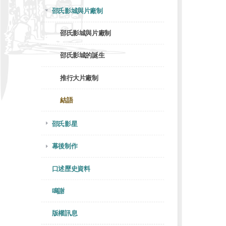
邵氏影城與片廠制
邵氏影城與片廠制
邵氏影城的誕生
推行大片廠制
結語
邵氏影星
幕後制作
口述歷史資料
鳴謝
版權訊息