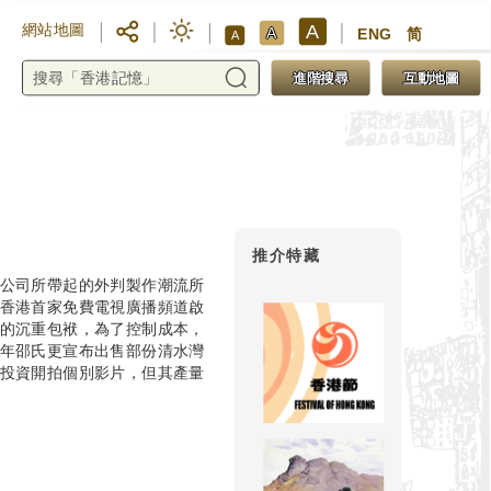
A
網站地圖
A
ENG
简
A
進階搜尋
互動地圖
推介特藏
影公司所帶起的外判製作潮流所
，香港首家免費電視廣播頻道啟
司的沉重包袱，為了控制成本，
6年邵氏更宣布出售部份清水灣
有投資開拍個別影片，但其產量