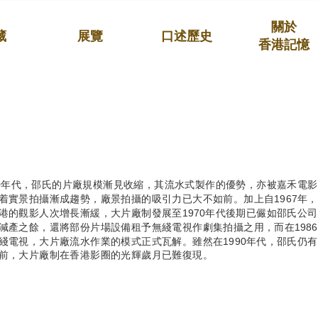
關於
藏
展覽
口述歷史
香港記憶
70年代，邵氏的片廠規模漸見收縮，其流水式製作的優勢，亦被嘉禾電
着實景拍攝漸成趨勢，廠景拍攝的吸引力已大不如前。加上自1967年
港的觀影人次增長漸緩，大片廠制發展至1970年代後期已儼如邵氏公
減產之餘，還將部份片場設備租予無綫電視作劇集拍攝之用，而在198
綫電視，大片廠流水作業的模式正式瓦解。雖然在1990年代，邵氏仍
前，大片廠制在香港影圈的光輝歲月已難復現。