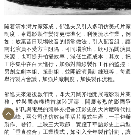
隨着清水灣片廠落成，邵逸夫又引入多項仿美式片廠
制度，令電影製作變得更標準化，利便流水作業，例
如：放棄昔日現場收音的慣常做法，引入配音組，讓
南北演員不受方言阻隔，可同場演出，既可拓闊演員
來源，也可提升拍攝效率，減低生產成本；其次，把
工序集中在白天進行，加強對前線製作工作的監控；
另創立劇本組、策劃組，並開設演員訓練班等，每週
舉行製片會議，加強片廠制度，加快製作流程。
邵逸夫來港後數年間，即大刀闊斧地開展電影製片業
務，並與國泰機構首腦陸運濤，開展激烈的影國爭
遂。邵氏與電懋的競爭亦把香江影史的大片廠時代推
上高峰，兩公司俱仿效荷里活片廠式生產，一手包辦
製作、發行、上映三大環節，實踐了華語影史上典型
的「垂直整合」工業模式，如引入全年製作計劃，讓