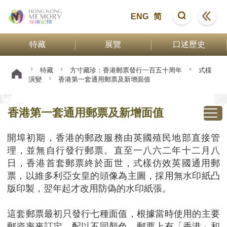
ENG
简
特藏
展覽
口述歷史
特藏
方寸藏珍：香港郵票發行一百五十周年
式樣
演變
香港第一套通用郵票及新增面值
香港第一套通用郵票及新增面值
開埠初期，香港的郵政服務由英國殖民地部直接管
理，並無自行發行郵票。直至一八六二年十二月八
日，香港首套郵票終於面世，式樣仿效英國通用郵
票，以維多利亞女皇的頭像為主圖，採用無水印紙凸
版印製，翌年起才改用防偽的水印紙張。
這套郵票最初只發行七種面值，根據當時使用的主要
郵資率來訂定，配以不同顏色。郵票上有「香港」和