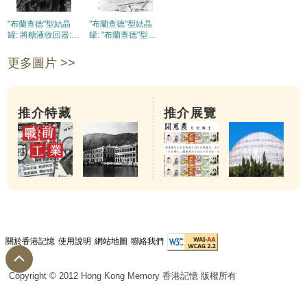
"布蘭查德"型結晶
"布蘭查德"型結晶
罐: 將糖液收回器:
罐: "布蘭查德"型結
將冷卻管焊接到"布
晶罐的裝置接近完
蘭查德"型結晶罐
成
更多圖片 >>
推介特藏
推介展覽
關於香港記憶
使用說明
網站地圖
聯絡我們
Copyright © 2012 Hong Kong Memory 香港記憶 版權所有